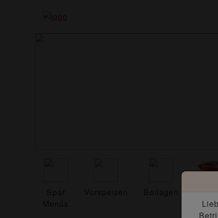
Spar
Vorspeisen
Beilagen
Dress
Menüs
Lie
Betr