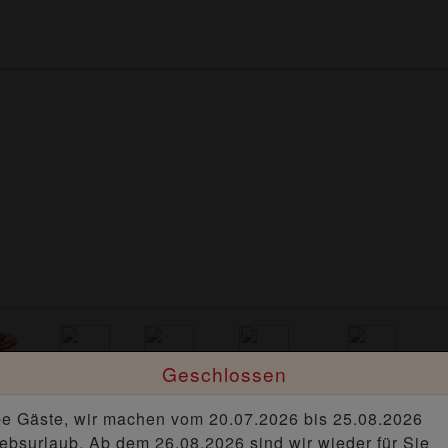
Geschlossen
ing
Burger
Pasta
Knackige
Steinofen
Salate
Pizzen
be Gäste, wir machen vom 20.07.2026 bis 25.08.2026
iebsurlaub. Ab dem 26.08.2026 sind wir wieder für Sie