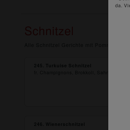
da. Vi
Schnitzel
Alle Schnitzel Gerichte mit Pommes, Rei
245. Turkuise Schnitzel
fr. Champignons, Brokkoli, Sahnesauce,
246. Wienerschnitzel