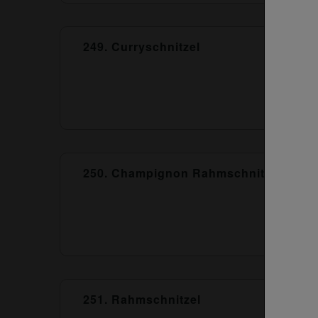
249. Curryschnitzel
250. Champignon Rahmschnitzel
251. Rahmschnitzel