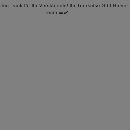
elen Dank für Ihr Verständnis! Ihr Tuerkuise Grill Halver
Team 🌯🍕
s oder Kroketten und Salat als Beilage
 Sauce Hollandaise