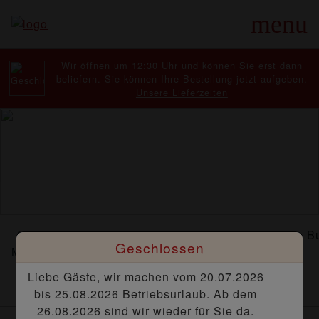
menu
Wir öffnen um 12:30 Uhr und können Sie erst dann
beliefern. Sie können Ihre Bestellung jetzt aufgeben.
Unsere Lieferzeiten
Spar
Vorspeisen
Beilagen
Dressing
B
Geschlossen
Menüs
Liebe Gäste, wir machen vom 20.07.2026
bis 25.08.2026 Betriebsurlaub. Ab dem
26.08.2026 sind wir wieder für Sie da.