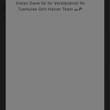
Vielen Dank für Ihr Verständnis! Ihr
Pide
Tuerkuise Grill Halver Team 🌯🍕
Oval geformter Fladen
175. Pide
Käse, Ei
9.40 €
176. Pide mit Hackfleisch
Hackfleisch, Käse
9.90 €