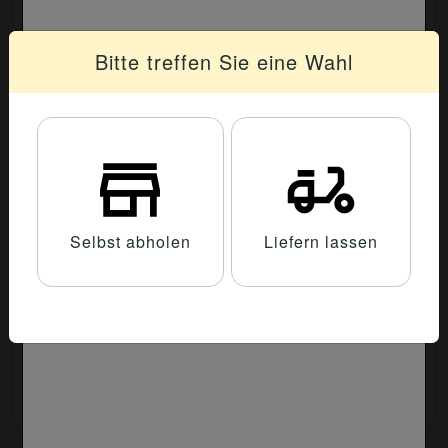
Bitte treffen Sie eine Wahl
177. Pide mit Spinat
Spinat, Käse, Ei
9.60 €
Selbst abholen
Liefern lassen
178. Pide mit Dönerfleisch
Dönerfleisch, Käse
9.90 €