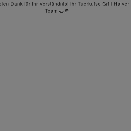
elen Dank für Ihr Verständnis! Ihr Tuerkuise Grill Halver
ing
Burger
Pasta
Knackige
Steinofen
Team 🌯🍕
Salate
Pizzen
nger