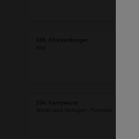
235. Chickenburger
60g
236. Currywurst
Wurst (aus Geflügel), Pommes