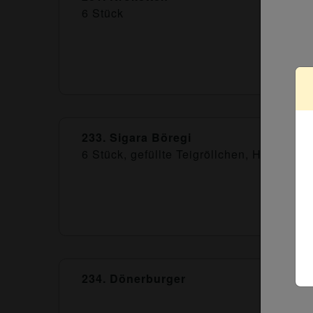
6 Stück
233. Sigara Böregi
6 Stück, gefüllte Teigröllchen, Hirtenkäs
234. Dönerburger