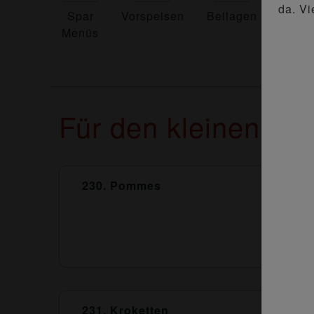
da. Vi
Spar
Vorspeisen
Beilagen
Dress
Menüs
Für den kleinen Hu
230. Pommes
231. Kroketten