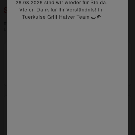
26.08.2026 sind wir wieder für Sie da.
Schnitzel überbacken
Vielen Dank für Ihr Verständnis! Ihr
Tuerkuise Grill Halver Team 🌯🍕
mit Sahnesauce, Sauce Hollandaise und Käse
überbacken, dazu Pommes
253. Hollandaise Schnitzel überbacken
12.90 €
254. Zwiebeln-Schnitzel überbacken
13.40 €