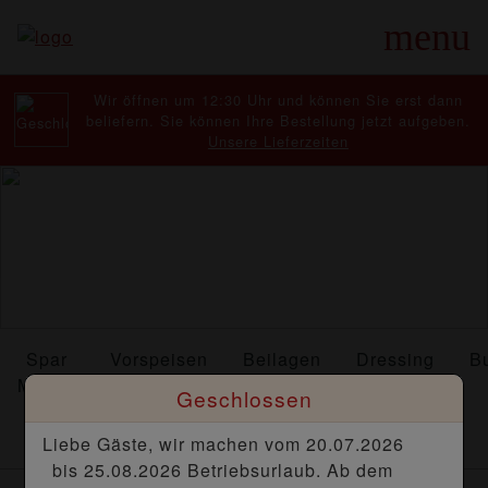
menu
Wir öffnen um 12:30 Uhr und können Sie erst dann
beliefern. Sie können Ihre Bestellung jetzt aufgeben.
Unsere Lieferzeiten
Spar
Vorspeisen
Beilagen
Dressing
B
Menüs
Geschlossen
Liebe Gäste, wir machen vom 20.07.2026
bis 25.08.2026 Betriebsurlaub. Ab dem