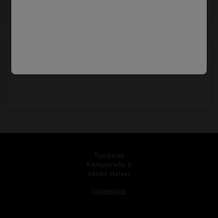
260. Rahmschnitzel überbacken
12.90 €
Tuerkuise
Kampstraße 2
58553 Halver
Impressum