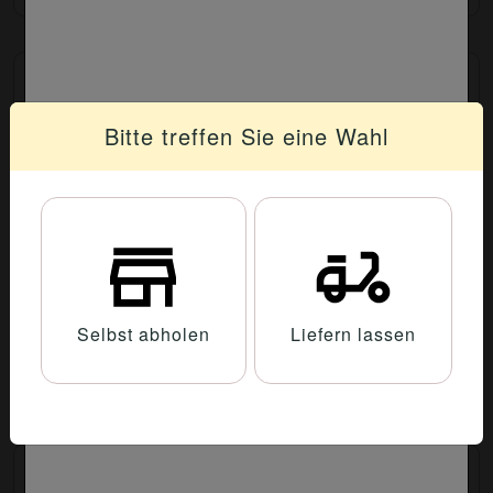
255. Champignonschnitzel überbacken
13.40 €
Bitte treffen Sie eine Wahl
256. Hawaii-Schnitzel überbacken
13.40 €
Selbst abholen
Liefern lassen
257. Brokkoli-Schnitzel überbacken