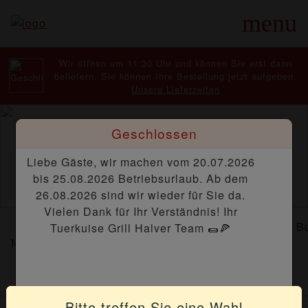
menu
Wir öffnen um 11:30 Uhr und können Sie erst dann
beliefern. Sie können Ihre Bestellung jetzt aufgeben.
Unsere Lieferzeiten
Geschlossen
Liebe Gäste, wir machen vom 20.07.2026
bis 25.08.2026 Betriebsurlaub. Ab dem
26.08.2026 sind wir wieder für Sie da.
Vielen Dank für Ihr Verständnis! Ihr
Spar
Vorspeisen
Beilagen
Dressing
B
Tuerkuise Grill Halver Team 🌯🍕
Menüs
Bitte treffen Sie eine Wahl