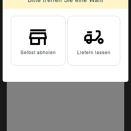
Pom-Gerichte
220. Pom Döner
mit Sauce
7.00 €
Selbst abholen
Liefern lassen
221. Pom Döner mit Salat
8.00 €